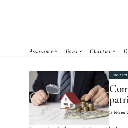
Assurance
Baux
Chantier
D
INVEST
Com
patr
13 février