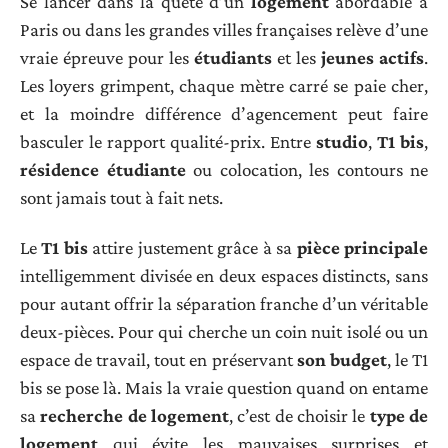
Se lancer dans la quête d’un
logement
abordable à
Paris ou dans les grandes villes françaises relève d’une
vraie épreuve pour les
étudiants
et les
jeunes actifs
.
Les loyers grimpent, chaque mètre carré se paie cher,
et la moindre différence d’agencement peut faire
basculer le rapport qualité-prix. Entre
studio
,
T1 bis
,
résidence étudiante
ou colocation, les contours ne
sont jamais tout à fait nets.
Le
T1 bis
attire justement grâce à sa
pièce principale
intelligemment divisée en deux espaces distincts, sans
pour autant offrir la séparation franche d’un véritable
deux-pièces. Pour qui cherche un coin nuit isolé ou un
espace de travail, tout en préservant
son budget
, le T1
bis se pose là. Mais la vraie question quand on entame
sa
recherche de logement
, c’est de choisir le
type de
logement
qui évite les mauvaises surprises et