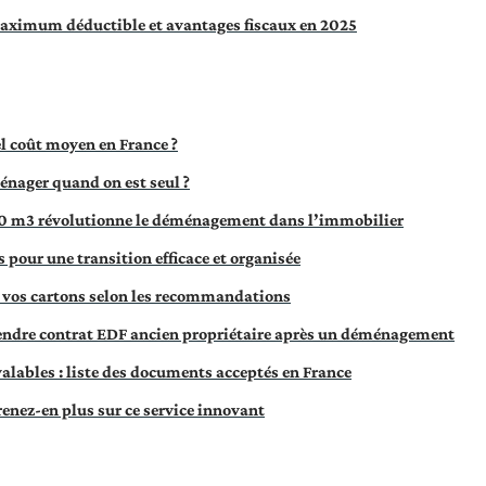
aximum déductible et avantages fiscaux en 2025
l coût moyen en France ?
nager quand on est seul ?
0 m3 révolutionne le déménagement dans l’immobilier
pour une transition efficace et organisée
vos cartons selon les recommandations
endre contrat EDF ancien propriétaire après un déménagement
 valables : liste des documents acceptés en France
renez-en plus sur ce service innovant