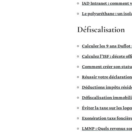
IAD Intranet : comment 
Le polyuréthane : un iso
Défiscalisation
Calculer les 9 ans Duflot 
Calculez l’ISF : décote of
Comment créer son stat
Réussir votre déclaration 
Déductions impôts réside
Défiscalisation immobiliè
Éviter la taxe sur les log
Exonération taxe foncièr
LMNP : Quels revenus son