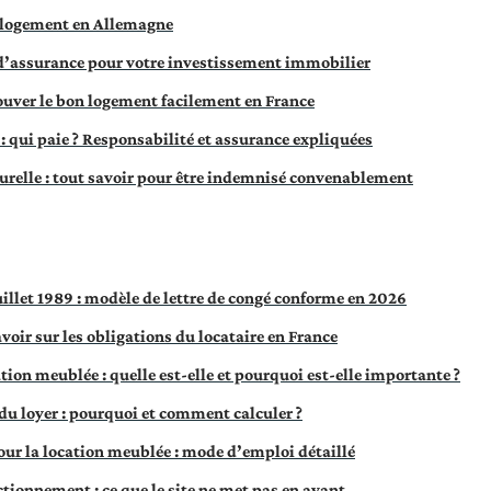
 logement en Allemagne
d’assurance pour votre investissement immobilier
rouver le bon logement facilement en France
: qui paie ? Responsabilité et assurance expliquées
urelle : tout savoir pour être indemnisé convenablement
juillet 1989 : modèle de lettre de congé conforme en 2026
avoir sur les obligations du locataire en France
ion meublée : quelle est-elle et pourquoi est-elle importante ?
du loyer : pourquoi et comment calculer ?
r la location meublée : mode d’emploi détaillé
tionnement : ce que le site ne met pas en avant