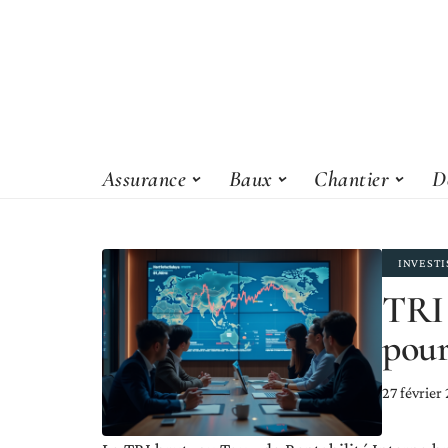
Assurance
Baux
Chantier
D
INVEST
TRI 
pour
27 février