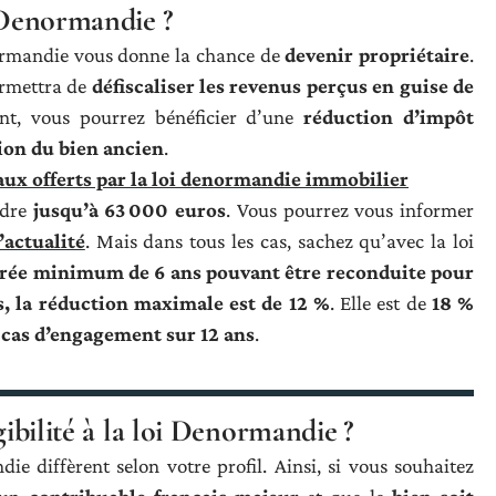
i Denormandie ?
normandie vous donne la chance de
devenir propriétaire
.
ermettra de
défiscaliser les revenus perçus en guise de
ent, vous pourrez bénéficier d’une
réduction d’impôt
ion du bien ancien
.
caux offerts par la loi denormandie immobilier
ndre
jusqu’à 63 000 euros
. Vous pourrez vous informer
’actualité
. Mais dans tous les cas, sachez qu’avec la loi
rée minimum de 6 ans pouvant être reconduite pour
s, la réduction maximale est de 12 %
. Elle est de
18 %
 cas d’engagement sur 12 ans
.
gibilité à la loi Denormandie ?
die diffèrent selon votre profil. Ainsi, si vous souhaitez