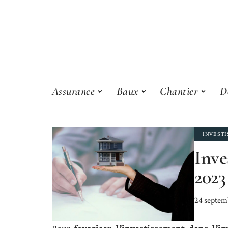
Assurance
Baux
Chantier
D
INVEST
Inve
2023
24 septem